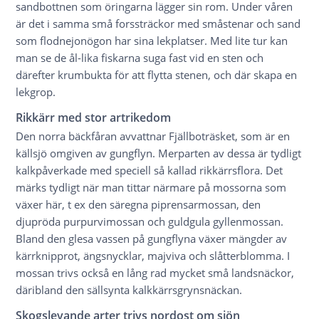
sandbottnen som öringarna lägger sin rom. Under våren
är det i samma små forssträckor med småstenar och sand
som flodnejonögon har sina lekplatser. Med lite tur kan
man se de ål-lika fiskarna suga fast vid en sten och
därefter krumbukta för att flytta stenen, och där skapa en
lekgrop.
Rikkärr med stor artrikedom
Den norra bäckfåran avvattnar Fjällboträsket, som är en
källsjö omgiven av gungflyn. Merparten av dessa är tydligt
kalkpåverkade med speciell så kallad rikkärrsflora. Det
märks tydligt när man tittar närmare på mossorna som
växer här, t ex den säregna piprensarmossan, den
djupröda purpurvimossan och guldgula gyllenmossan.
Bland den glesa vassen på gungflyna växer mängder av
kärrknipprot, ängsnycklar, majviva och slåtterblomma. I
mossan trivs också en lång rad mycket små landsnäckor,
däribland den sällsynta kalkkärrsgrynsnäckan.
Skogslevande arter trivs nordost om sjön