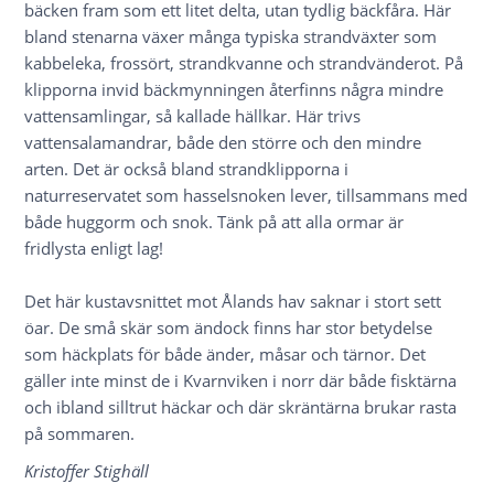
bäcken fram som ett litet delta, utan tydlig bäckfåra. Här
bland stenarna växer många typiska strandväxter som
kabbeleka, frossört, strandkvanne och strandvänderot. På
klipporna invid bäckmynningen återfinns några mindre
vattensamlingar, så kallade hällkar. Här trivs
vattensalamandrar, både den större och den mindre
arten. Det är också bland strandklipporna i
naturreservatet som hasselsnoken lever, tillsammans med
både huggorm och snok. Tänk på att alla ormar är
fridlysta enligt lag!
Det här kustavsnittet mot Ålands hav saknar i stort sett
öar. De små skär som ändock finns har stor betydelse
som häckplats för både änder, måsar och tärnor. Det
gäller inte minst de i Kvarnviken i norr där både fisktärna
och ibland silltrut häckar och där skräntärna brukar rasta
på sommaren.
Kristoffer Stighäll