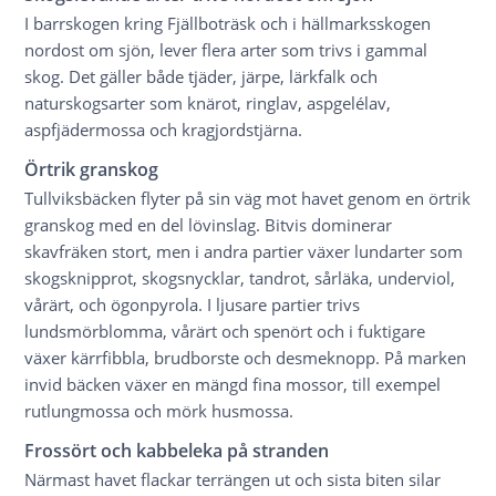
I barrskogen kring Fjällboträsk och i hällmarksskogen
nordost om sjön, lever flera arter som trivs i gammal
skog. Det gäller både tjäder, järpe, lärkfalk och
naturskogsarter som knärot, ringlav, aspgelélav,
aspfjädermossa och kragjordstjärna.
Örtrik granskog
Tullviksbäcken flyter på sin väg mot havet genom en örtrik
granskog med en del lövinslag. Bitvis dominerar
skavfräken stort, men i andra partier växer lundarter som
skogsknipprot, skogsnycklar, tandrot, sårläka, underviol,
vårärt, och ögonpyrola. I ljusare partier trivs
lundsmörblomma, vårärt och spenört och i fuktigare
växer kärrfibbla, brudborste och desmeknopp. På marken
invid bäcken växer en mängd fina mossor, till exempel
rutlungmossa och mörk husmossa.
Frossört och kabbeleka på stranden
Närmast havet flackar terrängen ut och sista biten silar