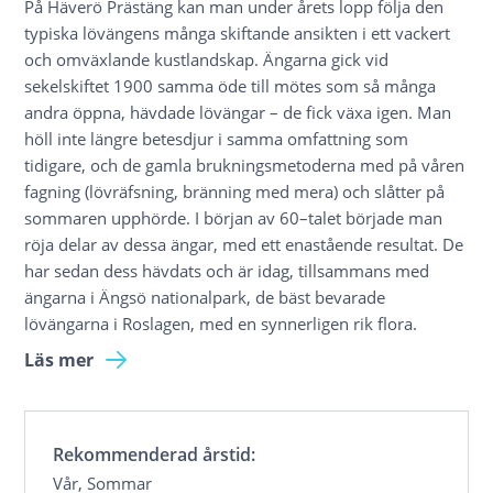
På Häverö Prästäng kan man under årets lopp följa den
typiska lövängens många skiftande ansikten i ett vackert
och omväxlande kustlandskap. Ängarna gick vid
sekelskiftet 1900 samma öde till mötes som så många
andra öppna, hävdade lövängar – de fick växa igen. Man
höll inte längre betesdjur i samma omfattning som
tidigare, och de gamla brukningsmetoderna med på våren
fagning (lövräfsning, bränning med mera) och slåtter på
sommaren upphörde. I början av 60–talet började man
röja delar av dessa ängar, med ett enastående resultat. De
har sedan dess hävdats och är idag, tillsammans med
ängarna i Ängsö nationalpark, de bäst bevarade
lövängarna i Roslagen, med en synnerligen rik flora.
Läs mer
Rekommenderad årstid:
Vår, Sommar