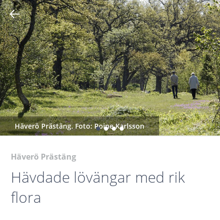
Häverö Prästäng. Foto: Roine Karlsson
Häverö Prästäng
Hävdade lövängar med rik
flora