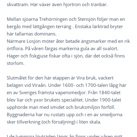
skvattram. Här växer även hjortron och tranbär.
Mellan sjöarna Trehörningen och Stensjön följer man en
bergås med lättgången terräng . Enstaka lärkträd bryter
här tallarnas dominans.
Närmare Losjön möter åter betade ängsmarker med en rik
örtflora. På våren färgas markerna gula av all svalört.
Häger och fiskgjuse fiskar ofta i sjön, där det också finns
storlom.
Slutmålet för den här etappen är Vira bruk, vackert
belägen vid Viraån. Under 1600- och 1700-talen låpg här
en av Sveriges främsta vapensmedjor. Från 1840-talet
blev liar och yxor brukets specialitet. Under 1900-talet
upphörde man med smidet och bruksmiljön förföll.
Byggnaderna har nu rustats upp och i en av smedjorna
sker tillverkning (och försäljning) i liten skala.
I de lummiga lövträden längs ån finns under våren gott