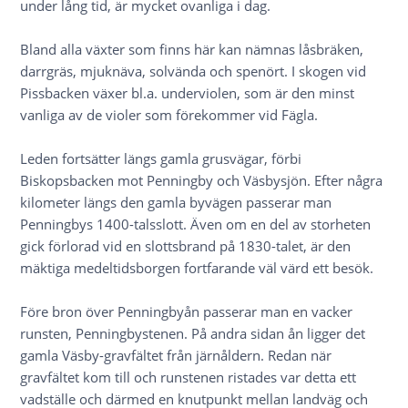
under lång tid, är mycket ovanliga i dag.
Bland alla växter som finns här kan nämnas låsbräken,
darrgräs, mjuknäva, solvända och spenört. I skogen vid
Pissbacken växer bl.a. underviolen, som är den minst
vanliga av de violer som förekommer vid Fägla.
Leden fortsätter längs gamla grusvägar, förbi
Biskopsbacken mot Penningby och Väsbysjön. Efter några
kilometer längs den gamla byvägen passerar man
Penningbys 1400-talsslott. Även om en del av storheten
gick förlorad vid en slottsbrand på 1830-talet, är den
mäktiga medeltidsborgen fortfarande väl värd ett besök.
Före bron över Penningbyån passerar man en vacker
runsten, Penningbystenen. På andra sidan ån ligger det
gamla Väsby-gravfältet från järnåldern. Redan när
gravfältet kom till och runstenen ristades var detta ett
vadställe och därmed en knutpunkt mellan landväg och