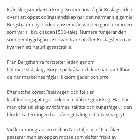
Från skogsmarkerna kring Grevinnans rå går Roslagsleden
över i ett öppet odlingslandskap när den närmar sig gamla
Bergshamra by. Leden passerar ån vid den gamla kvarnen
som varit i bruk sedan1500-talet. Numera fungerar den
som hembygdsgård. För vandrare utefter Roslagsleden är
kvarnen ett naturligt rastställe.
Från Bergshamra fortsätter leden genom
hällmarkstallskog. Korp, spillkråka och korsnäbbar tillhör
de här markernas fåglar, liksom tjäder och orre.
Efter att ha korsat Rialavägen och följt en
kraftledningsgata går leden in i blåbärsgranskog. Här har
man ofta sällskap av tofsmes, talltita och kungsfågel. I den
blockrika terrängen har både grävling och räv sina gryt.
Vid kommungränsen mellan Norrtälje och Österåker
passerar man en öppen mosse som doftar friskt av