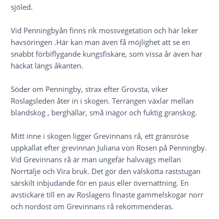
sjöled.
Vid Penningbyån finns rik mossvegetation och här leker
havsöringen .Här kan man även få möjlighet att se en
snabbt förbiflygande kungsfiskare, som vissa år även har
häckat längs åkanten.
Söder om Penningby, strax efter Grovsta, viker
Roslagsleden åter in i skogen. Terrängen växlar mellan
blandskog , berghällar, små inägor och fuktig granskog.
Mitt inne i skogen ligger Grevinnans rå, ett gränsröse
uppkallat efter grevinnan Juliana von Rosen på Penningby.
Vid Grevinnans rå är man ungefär halvvägs mellan
Norrtälje och Vira bruk. Det gör den välskötta raststugan
särskilt inbjudande för en paus eller övernattning. En
avstickare till en av Roslagens finaste gammelskogar norr
och nordost om Grevinnans rå rekommenderas.