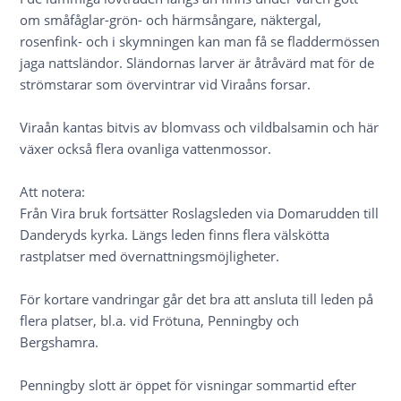
om småfåglar-grön- och härmsångare, näktergal,
rosenfink- och i skymningen kan man få se fladdermössen
jaga nattsländor. Sländornas larver är åtråvärd mat för de
strömstarar som övervintrar vid Viraåns forsar.
Viraån kantas bitvis av blomvass och vildbalsamin och här
växer också flera ovanliga vattenmossor.
Att notera:
Från Vira bruk fortsätter Roslagsleden via Domarudden till
Danderyds kyrka. Längs leden finns flera välskötta
rastplatser med övernattningsmöjligheter.
För kortare vandringar går det bra att ansluta till leden på
flera platser, bl.a. vid Frötuna, Penningby och
Bergshamra.
Penningby slott är öppet för visningar sommartid efter