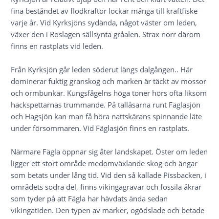
fina beståndet av flodkräftor lockar många till kräftfiske
varje år. Vid Kyrksjöns sydända, något väster om leden,
växer den i Roslagen sällsynta gråalen. Strax norr därom
finns en rastplats vid leden.
Från Kyrksjön går leden söderut längs dalgången.. Här
dominerar fuktig granskog och marken är täckt av mossor
och ormbunkar. Kungsfågelns höga toner hörs ofta liksom
hackspettarnas trummande. På tallåsarna runt Fäglasjön
och Hagsjön kan man få höra nattskärans spinnande läte
under försommaren. Vid Fäglasjön finns en rastplats.
Närmare Fägla öppnar sig åter landskapet. Öster om leden
ligger ett stort område medomväxlande skog och ängar
som betats under lång tid. Vid den så kallade Pissbacken, i
områdets södra del, finns vikingagravar och fossila åkrar
som tyder på att Fägla har hävdats ända sedan
vikingatiden. Den typen av marker, ogödslade och betade