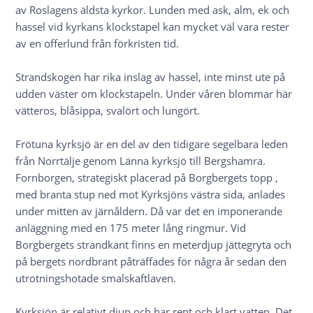
av Roslagens äldsta kyrkor. Lunden med ask, alm, ek och
hassel vid kyrkans klockstapel kan mycket väl vara rester
av en offerlund från förkristen tid.
Strandskogen har rika inslag av hassel, inte minst ute på
udden väster om klockstapeln. Under våren blommar här
vätteros, blåsippa, svalört och lungört.
Frötuna kyrksjö är en del av den tidigare segelbara leden
från Norrtälje genom Länna kyrksjö till Bergshamra.
Fornborgen, strategiskt placerad på Borgbergets topp ,
med branta stup ned mot Kyrksjöns västra sida, anlades
under mitten av järnåldern. Då var det en imponerande
anläggning med en 175 meter lång ringmur. Vid
Borgbergets strandkant finns en meterdjup jättegryta och
på bergets nordbrant påträffades för några år sedan den
utrotningshotade smalskaftlaven.
Kyrksjön är relativt djup och har rent och klart vatten. Det