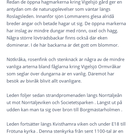
Redan de öppna hagmarkerna kring Vigelsjö gård ger en
antydan om de naturupplevelser som väntar längs
Roslagsleden. Innanför sjön Lommarens glesa alridå
breder ängar och betade hagar ut sig. De öppna markerna
har inslag av mindre dungar med rönn, oxel och hägg.
Några större lövträdsbackar finns också där eken
dominerar. I de här backarna är det gott om blommor.
Nötkråka, rosenfink och stenknäck är några av de mindre
vanliga arterna bland fåglarna kring Vigelsjö Ormvråkar
som seglar över dungarna är en vanlig. Däremot har
besök av bivråk blivit allt ovanligare.
Leden följer sedan strandpromenaden längs Norrtäljeån
ut mot Norrtäljeviken och Societetsparken . Längst ut på
udden kan man ta sig över bron till Borgmästarholmen .
Leden fortsätter längs Kvisthamra viken och under E18 till
Frötuna kyrka . Denna stenkyrka från sent 1100-tal är en